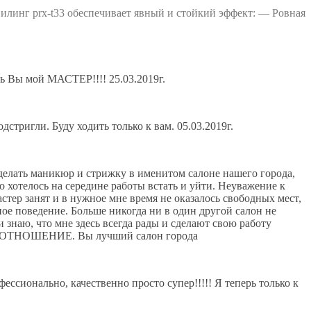
илинг prx-t33 обеспечивает явный и стойкий эффект: — Ровная
ь Вы мой МАСТЕР!!!! 25.03.2019г.
стригли. Буду ходить только к вам. 05.03.2019г.
делать маникюр и стрижку в именитом салоне нашего города,
то хотелось на середине работы встать и уйти. Неуважение к
стер занят и в нужное мне время не оказалось свободных мест,
ное поведение. Больше никогда ни в один другой салон не
и знаю, что мне здесь всегда рады и сделают свою работу
Е ОТНОШЕНИЕ. Вы лучший салон города
ессионально, качественно просто супер!!!!! Я теперь только к